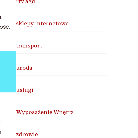
rtv agd
.
sklepy internetowe
ość.
transport
uroda
usługi
Wyposażenie Wnętrz
.
e
zdrowie