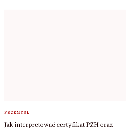
PRZEMYSŁ
Jak interpretować certyfikat PZH oraz