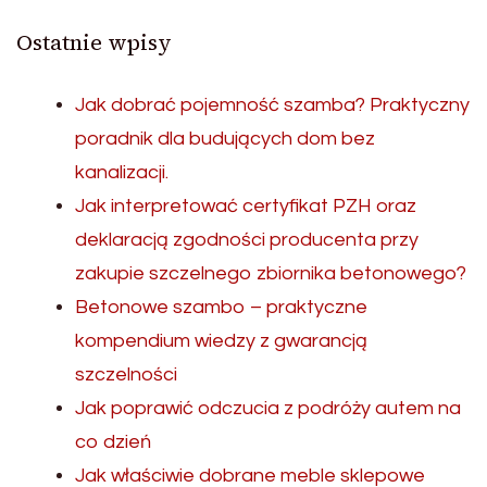
Ostatnie wpisy
Jak dobrać pojemność szamba? Praktyczny
poradnik dla budujących dom bez
kanalizacji.
Jak interpretować certyfikat PZH oraz
deklaracją zgodności producenta przy
zakupie szczelnego zbiornika betonowego?
Betonowe szambo – praktyczne
kompendium wiedzy z gwarancją
szczelności
Jak poprawić odczucia z podróży autem na
co dzień
Jak właściwie dobrane meble sklepowe