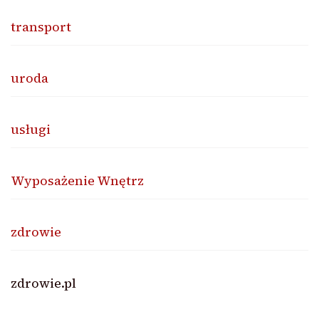
transport
uroda
usługi
Wyposażenie Wnętrz
zdrowie
zdrowie.pl