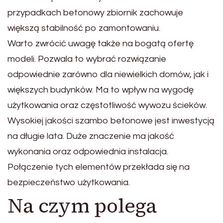
przypadkach betonowy zbiornik zachowuje
większą stabilność po zamontowaniu.
Warto zwrócić uwagę także na bogatą ofertę
modeli. Pozwala to wybrać rozwiązanie
odpowiednie zarówno dla niewielkich domów, jak i
większych budynków. Ma to wpływ na wygodę
użytkowania oraz częstotliwość wywozu ścieków.
Wysokiej jakości szambo betonowe jest inwestycją
na długie lata. Duże znaczenie ma jakość
wykonania oraz odpowiednia instalacja.
Połączenie tych elementów przekłada się na
bezpieczeństwo użytkowania.
Na czym polega