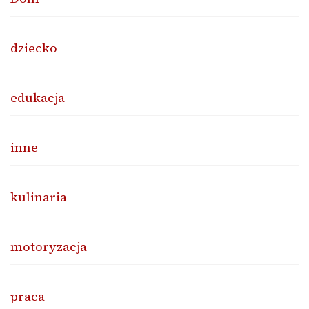
dziecko
edukacja
inne
kulinaria
motoryzacja
praca