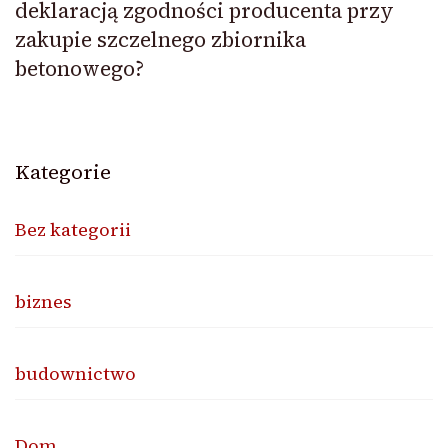
deklaracją zgodności producenta przy
zakupie szczelnego zbiornika
betonowego?
Kategorie
Bez kategorii
biznes
budownictwo
Dom