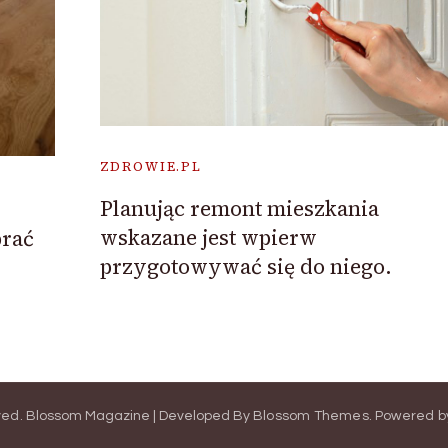
ZDROWIE.PL
Planując remont mieszkania
wskazane jest wpierw
brać
przygotowywać się do niego.
ved.
Blossom Magazine | Developed By
Blossom Themes
.
Powered b