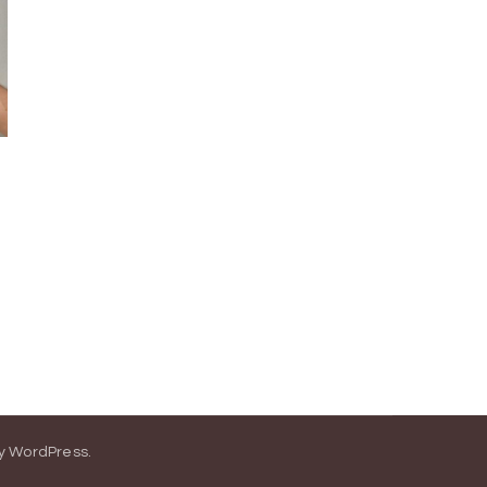
y
WordPress
.