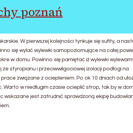
chy poznań
skie. W pierwszej kolejności tynkuje się sufity, a nas
winno się wylać wylewki samopoziomujące na całej powi
okre w domu. Powinno się pamiętać iż wylewki wylewam
ze styropianu i przeciwwilgociowej izolacji podłogi na
 prace związane z ociepleniem. Po ok 10 dniach od uło
. Warto w niedługim czasie ocieplić strop, tak by w do
prac wskazane jest zatrudnić sprawdzoną ekipę budowla
iem.