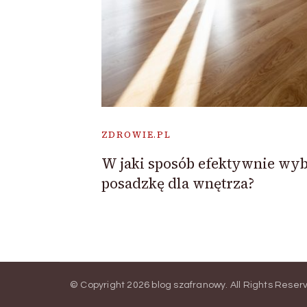
ZDROWIE.PL
W jaki sposób efektywnie wy
posadzkę dla wnętrza?
© Copyright 2026
blog szafranowy
. All Rights Reser