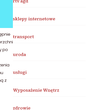
rtv agd
sklepy internetowe
tępnie
transport
erzchni
y po
uroda
żenia
usługi
mu
ną z
Wyposażenie Wnętrz
zdrowie