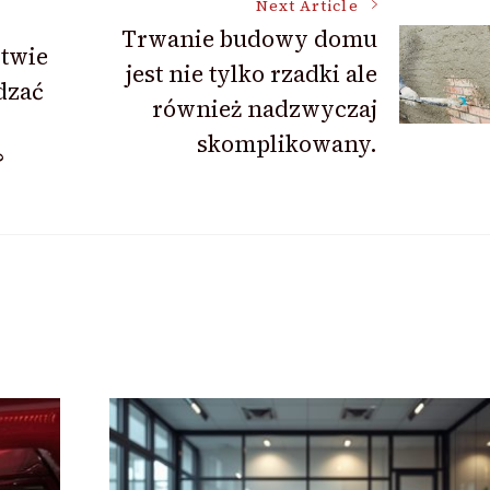
Next Article
Trwanie budowy domu
stwie
jest nie tylko rzadki ale
dzać
również nadzwyczaj
skomplikowany.
?