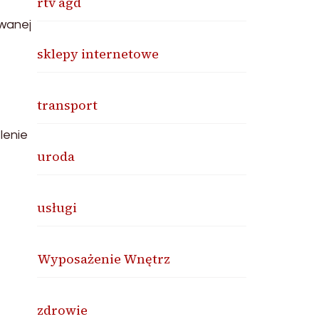
rtv agd
wanej
sklepy internetowe
transport
lenie
uroda
usługi
Wyposażenie Wnętrz
zdrowie