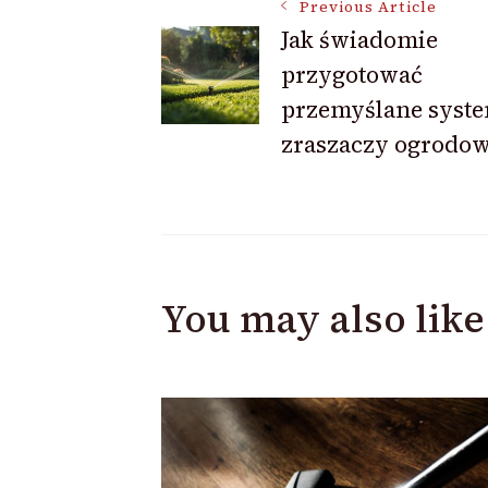
Post
Previous Article
Jak świadomie
Navigation
przygotować
przemyślane syst
zraszaczy ogrodo
You may also like