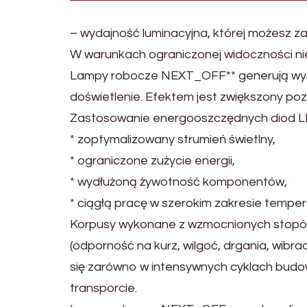
– wydajność luminacyjna, której możesz z
W warunkach ograniczonej widoczności ni
Lampy robocze NEXT_OFF** generują wys
doświetlenie. Efektem jest zwiększony poz
Zastosowanie energooszczędnych diod LE
* zoptymalizowany strumień świetlny,
* ograniczone zużycie energii,
* wydłużoną żywotność komponentów,
* ciągłą pracę w szerokim zakresie temper
Korpusy wykonane z wzmocnionych stopów
(odporność na kurz, wilgoć, drgania, wib
się zarówno w intensywnych cyklach budow
transporcie.