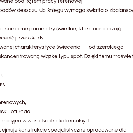
wane pod kątem pracy terenowej
opadów deszczu lub śniegu wymaga światła o zbalanso
onomiczne parametry świetlne, które ograniczają
ocenić przeszkody.
cowanej charakterystyce świecenia — od szerokiego
skoncentrowaną wiązkę typu spot. Dzięki temu **oświet
a,
go,
erenowych,
ku off road.
eracyjna w warunkach ekstremalnych
ejmuje konstrukcje specjalistyczne opracowane dla