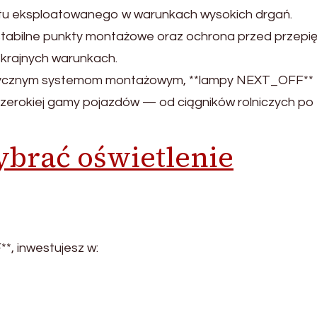
ętu eksploatowanego w warunkach wysokich drgań.
stabilne punkty montażowe oraz ochrona przed przepię
krajnych warunkach.
astycznym systemom montażowym, **lampy NEXT_OFF**
rokiej gamy pojazdów — od ciągników rolniczych po
ybrać oświetlenie
*, inwestujesz w: