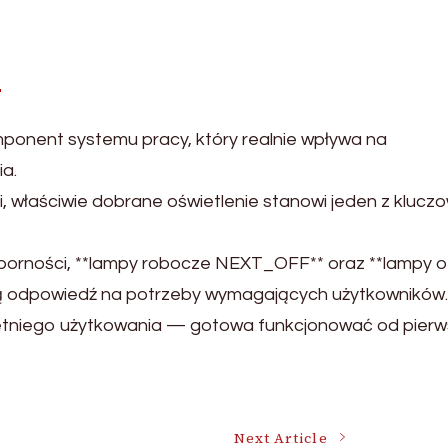
F
mponent systemu pracy, który realnie wpływa na
ia.
ji, właściwie dobrane oświetlenie stanowi jeden z klucz
dporności, **lampy robocze NEXT_OFF** oraz **lampy o
ą odpowiedź na potrzeby wymagających użytkowników.
letniego użytkowania — gotowa funkcjonować od pier
Next Article