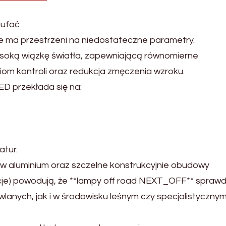
aufać
e ma przestrzeni na niedostateczne parametry.
oką wiązkę światła, zapewniającą równomierne
iom kontroli oraz redukcja zmęczenia wzroku.
D przekłada się na:
atur.
 aluminium oraz szczelne konstrukcyjnie obudowy
racje) powodują, że **lampy off road NEXT_OFF** spraw
lanych, jak i w środowisku leśnym czy specjalistyczny