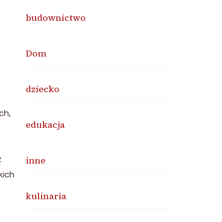
budownictwo
Dom
dziecko
ch,
edukacja
inne
z
kich
kulinaria