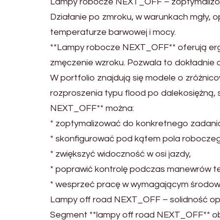
Lampy robocze NEXT_OFF – zoptymalizo
Działanie po zmroku, w warunkach mgły, 
temperaturze barwowej i mocy.
**Lampy robocze NEXT_OFF** oferują erg
zmęczenie wzroku. Pozwala to dokładnie 
W portfolio znajdują się modele o zróżni
rozproszenia typu flood po dalekosiężną, 
NEXT_OFF** można:
* zoptymalizować do konkretnego zadani
* skonfigurować pod kątem pola robocze
* zwiększyć widoczność w osi jazdy,
* poprawić kontrolę podczas manewrów t
* wesprzeć pracę w wymagającym środowis
Lampy off road NEXT_OFF – solidność op
Segment **lampy off road NEXT_OFF** ob