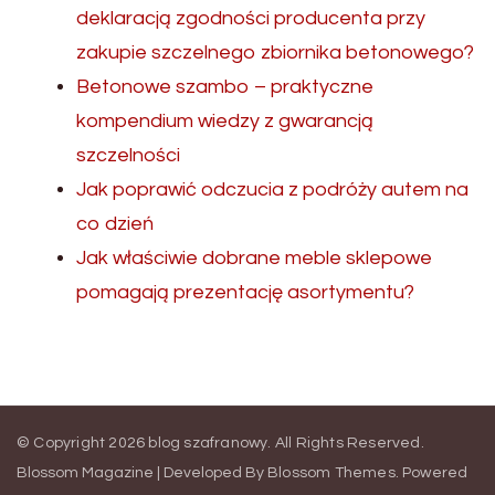
deklaracją zgodności producenta przy
zakupie szczelnego zbiornika betonowego?
Betonowe szambo – praktyczne
kompendium wiedzy z gwarancją
szczelności
Jak poprawić odczucia z podróży autem na
co dzień
Jak właściwie dobrane meble sklepowe
pomagają prezentację asortymentu?
© Copyright 2026
blog szafranowy
. All Rights Reserved.
Blossom Magazine | Developed By
Blossom Themes
.
Powered